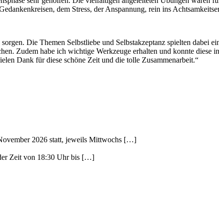
nsphase sehr geholfen. Die vielfältigen angeleiteten Übungen waren fü
ankenkreisen, dem Stress, der Anspannung, rein ins Achtsamkeitserle
orgen. Die Themen Selbstliebe und Selbstakzeptanz spielten dabei ein
chen. Zudem habe ich wichtige Werkzeuge erhalten und konnte diese in 
ielen Dank für diese schöne Zeit und die tolle Zusammenarbeit.“
November 2026 statt, jeweils Mittwochs
[…]
der Zeit von 18:30 Uhr bis
[…]