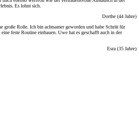
r mich ebenso wertvoll wie der vertrauensvolle Austausch in der
bnis. Es lohnt sich.
Dorthe (44 Jahre)
e große Rolle. Ich bin achtsamer geworden und habe Schritt für
eine feste Routine einbauen. Uwe hat es geschafft auch in der
Esra (35 Jahre)