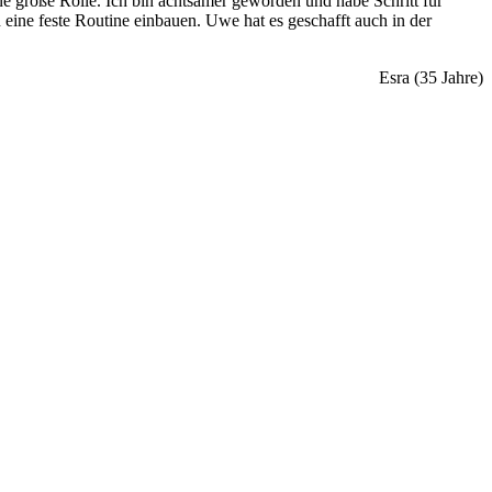
e große Rolle. Ich bin achtsamer geworden und habe Schritt für
eine feste Routine einbauen. Uwe hat es geschafft auch in der
Esra (35 Jahre)