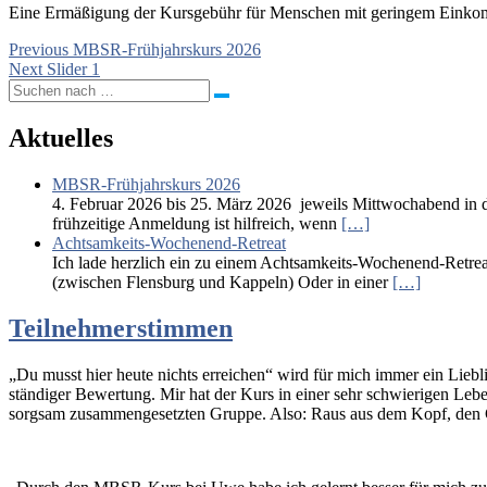
Eine Ermäßigung der Kursgebühr für Menschen mit geringem Einkomm
Beitragsnavigation
Previous
Previous
MBSR-Frühjahrskurs 2026
Next
post:
Next
Slider 1
post:
Aktuelles
MBSR-Frühjahrskurs 2026
4. Februar 2026 bis 25. März 2026 jeweils Mittwochabend in d
frühzeitige Anmeldung ist hilfreich, wenn
[…]
Achtsamkeits-Wochenend-Retreat
Ich lade herzlich ein zu einem Achtsamkeits-Wochenend-Retreat
(zwischen Flensburg und Kappeln) Oder in einer
[…]
Teilnehmerstimmen
„Du musst hier heute nichts erreichen“ wird für mich immer ein Liebl
ständiger Bewertung. Mir hat der Kurs in einer sehr schwierigen Lebe
sorgsam zusammengesetzten Gruppe. Also: Raus aus dem Kopf, den Ged