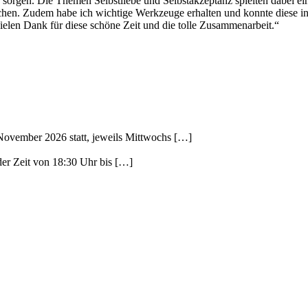
orgen. Die Themen Selbstliebe und Selbstakzeptanz spielten dabei ein
chen. Zudem habe ich wichtige Werkzeuge erhalten und konnte diese in 
ielen Dank für diese schöne Zeit und die tolle Zusammenarbeit.“
November 2026 statt, jeweils Mittwochs
[…]
der Zeit von 18:30 Uhr bis
[…]